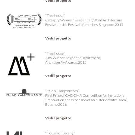
Vedi il progetto
“Tree house”
Category Winner “Residential”, Word Architecture
Festival, Inside Festival of Interiors, Singapore 2015
Vedi il progetto
“Tree house”
Jury Winner Residential Apartment,
ArchitizerA+Awards, 2015
Vedi il progetto
“Palais Campofranco”
First Prize of CADOMA Competition for invitations
“Renovation and expansion of an historic central area”,
Bolzano 2016
Vedi il progetto
“House in Tuscany”